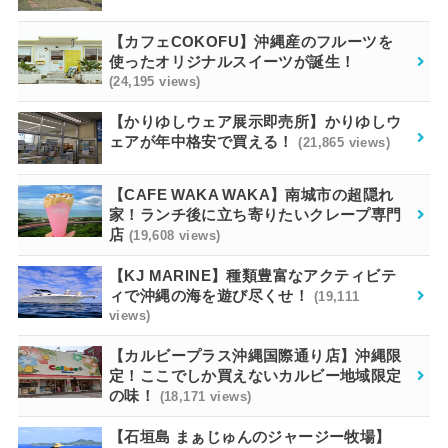
【カフェCOKOFU】沖縄産のフルーツを
使ったオリジナルスイーツが誕生！
(24,195 views)
【かりゆしウェア展示即売所】かりゆしウ
ェアが年中格安で買える！
(21,865 views)
【CAFE WAKA WAKA】南城市の超隠れ
家！ランチ後に立ち寄りたいクレープ専門
店
(19,608 views)
【KJ MARINE】種類豊富なアクティビテ
ィで沖縄の海を遊び尽くせ！
(19,111
views)
【カルビープラス沖縄国際通り店】沖縄限
定！ここでしか買えないカルビー地域限定
の味！
(18,171 views)
【石垣島 まぁじゅんのジャージー牧場】