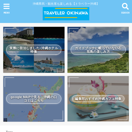
沖縄県民・観光客も楽しめる【トラベラー沖縄】
MENU
SEARCH
実際に宿泊しました♪沖縄ホテル
ガイドブックに載っていない石
特集
垣島の楽しみ方
google MAPで見る 沖縄の口
編集部おすすめ沖縄カフェ特集
コミはこちら