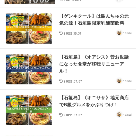
【ゲンキクール】は島んちゅの元
気の源！石垣島限定乳酸菌飲料
2022.10.31
haisai
【石垣島】《オアシス》昔お世話
になった食堂が移転リニューア
ル！
2022.07.07
haisai
【石垣島】《オニササ》地元商店
でB級グルメをかぶりつけ！
2022.07.07
haisai