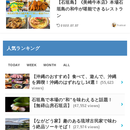
【石垣島】《美崎牛本店》本場石
垣島の和牛が堪能できるレストラ
ン
2022.07.07
haisai
人気ランキング
TODAY
WEEK
MONTH
ALL
【沖縄のおすすめ】食べて、遊んで、沖縄
を満喫！沖縄のはずれなし14選！
(55,623
views)
石垣島で本場の“和”を味わえると話題！
【無碍山房石垣店】
(47,552 views)
【ながどう家】趣のある琉球古民家で味わ
う絶品ソーキそば！
(27,974 views)