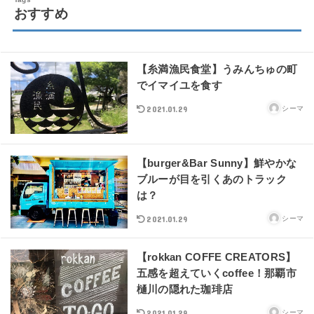
おすすめ
【糸満漁民食堂】うみんちゅの町
でイマイユを食す
2021.01.29
シーマ
【burger&Bar Sunny】鮮やかな
ブルーが目を引くあのトラック
は？
2021.01.29
シーマ
【rokkan COFFE CREATORS】
五感を超えていくcoffee！那覇市
樋川の隠れた珈琲店
2021.01.29
シーマ