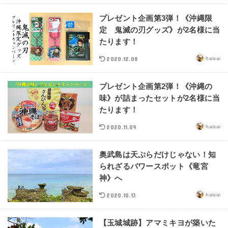
プレゼント企画第3弾！《沖縄限
定 鬼滅の刃グッズ》が2名様に当
たります！
2020.12.08
haisai
プレゼント企画第2弾！《沖縄の
味》が詰まったセットが2名様に当
たります！
2020.11.09
haisai
奥武島は天ぷらだけじゃない！知
られざるパワースポット《竜宮
神》へ
2020.10.13
haisai
【玉城城跡】アマミキヨが築いた