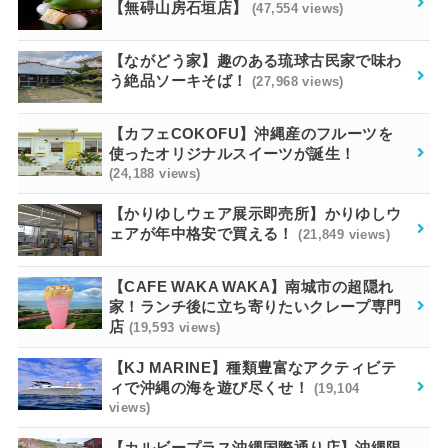
【無碍山房石垣店】
(47,554 views)
【ながどう家】趣のある琉球古民家で味わ
う絶品ソーキそば！
(27,968 views)
【カフェCOKOFU】沖縄産のフルーツを
使ったオリジナルスイーツが誕生！
(24,188 views)
【かりゆしウェア展示即売所】かりゆしウ
ェアが年中格安で買える！
(21,849 views)
【CAFE WAKA WAKA】南城市の超隠れ
家！ランチ後に立ち寄りたいクレープ専門
店
(19,593 views)
【KJ MARINE】種類豊富なアクティビテ
ィで沖縄の海を遊び尽くせ！
(19,104
views)
【カルビープラス沖縄国際通り店】沖縄限