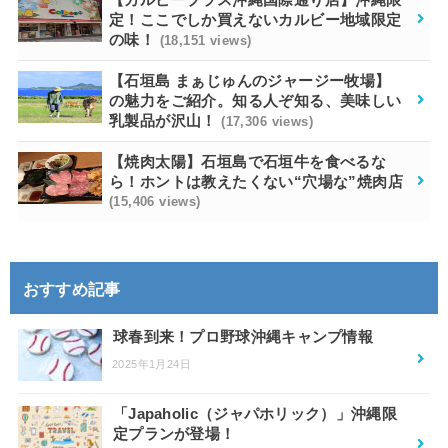
定！ここでしか買えないカルビー地域限定
の味！
(18,151 views)
【石垣島 まぁじゅんのジャージー牧場】
の魅力をご紹介。知る人ぞ知る、美味しい
乳製品が沢山！
(17,306 views)
【焼肉太陽】石垣島で石垣牛を食べるな
ら！ホントは教えたくない“穴場な”焼肉店
(15,406 views)
おすすめ記事
球春到来！プロ野球沖縄キャンプ情報
2025年1月24日
「Japaholic（ジャパホリック）」沖縄限
定プランが登場！