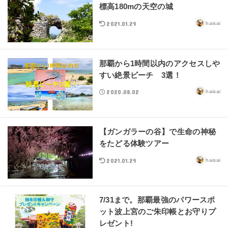
標高180mの天空の城
2021.01.29
haisai
那覇から1時間以内のアクセスしや
すい絶景ビーチ 3選！
2020.08.02
haisai
【ガンガラーの谷】で生命の神秘
をたどる体験ツアー
2021.01.29
haisai
7/31まで。那覇最強のパワースポ
ット波上宮のご朱印帳とお守りプ
レゼント!