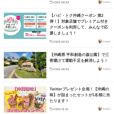
2026.08.03
haisai
【ハピ・トク沖縄クーポン 第2
弾！】対象店舗でプレミアム付き
クーポンを利用して、みんなで応
援しましょう！
2026.08.03
haisai
【沖縄県 平和創造の森公園】で三
密避けて運動不足を解消しよう！
2026.08.03
haisai
Twitterプレゼント企画！【沖縄の
味】が詰まったセットが1名様に当
たります！
2020.12.16
haisai