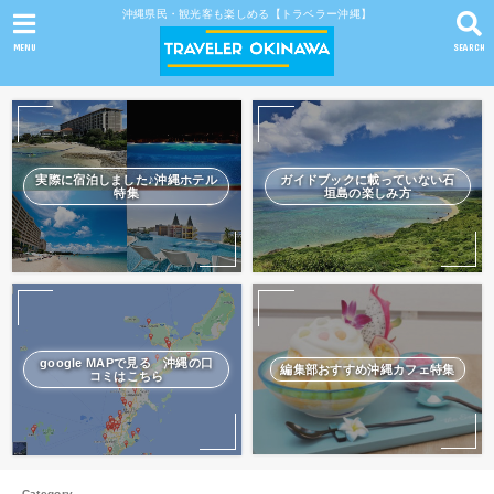
沖縄県民・観光客も楽しめる【トラベラー沖縄】
MENU
SEARCH
実際に宿泊しました♪沖縄ホテル
ガイドブックに載っていない石
特集
垣島の楽しみ方
google MAPで見る 沖縄の口
編集部おすすめ沖縄カフェ特集
コミはこちら