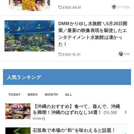
2020.08.07
イーグル
DMMかりゆし水族館＼5月25日開
業／最新の映像表現を駆使したエ
ンタテイメント水族館は凄かっ
た！
2022.12.21
KIN
人気ランキング
TODAY
WEEK
MONTH
ALL
【沖縄のおすすめ】食べて、遊んで、沖縄
を満喫！沖縄のはずれなし14選！
(55,580
views)
石垣島で本場の“和”を味わえると話題！