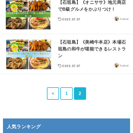
【石垣島】《オニササ》地元商店
でB級グルメをかぶりつけ！
2022.07.07
haisai
【石垣島】《美崎牛本店》本場石
垣島の和牛が堪能できるレストラ
ン
2022.07.07
haisai
<
1
2
人気ランキング