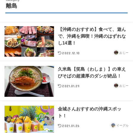
離島
【沖縄のおすすめ】食べて、遊ん
で、沖縄を満喫！沖縄のはずれな
し14選！
2022.12.10
おじー
久米島【笑島（わしま）】の車え
びそばの超濃厚のダシが絶品！
2021.01.29
おじー
金城さんおすすめの沖縄スポッ
ト！
2021.01.26
イーグル