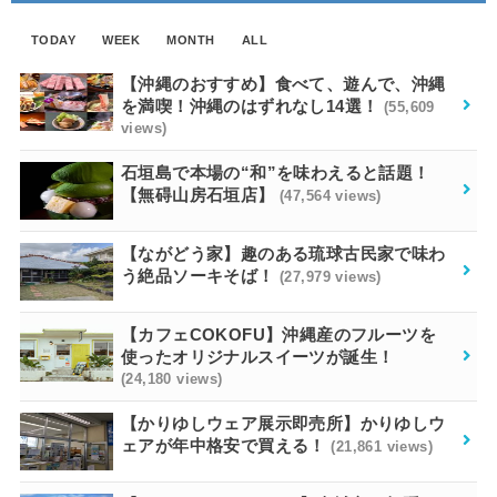
TODAY
WEEK
MONTH
ALL
【沖縄のおすすめ】食べて、遊んで、沖縄
を満喫！沖縄のはずれなし14選！
(55,609
views)
石垣島で本場の“和”を味わえると話題！
【無碍山房石垣店】
(47,564 views)
【ながどう家】趣のある琉球古民家で味わ
う絶品ソーキそば！
(27,979 views)
【カフェCOKOFU】沖縄産のフルーツを
使ったオリジナルスイーツが誕生！
(24,180 views)
【かりゆしウェア展示即売所】かりゆしウ
ェアが年中格安で買える！
(21,861 views)