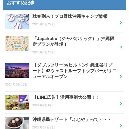
おすすめ記事
球春到来！プロ野球沖縄キャンプ情報
2025年1月24日
「Japaholic（ジャパホリック）」沖縄限
定プランが登場！
2025年1月21日
【ダブルツリーbyヒルトン沖縄北谷リゾ
ート】43ウェストルーフトップバーがリニ
ューアルオープン
2024年3月15日
【LINE広告】活用事例大公開！！
2024年2月6日
沖縄県民デザート「ふじや」って・・・
2022年12月7日