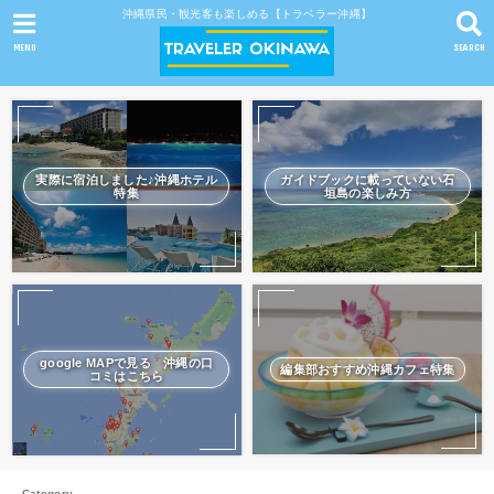
沖縄県民・観光客も楽しめる【トラベラー沖縄】
MENU
SEARCH
実際に宿泊しました♪沖縄ホテル
ガイドブックに載っていない石
特集
垣島の楽しみ方
google MAPで見る 沖縄の口
編集部おすすめ沖縄カフェ特集
コミはこちら