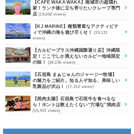
【CAFE WAKA WAKA】南城市の超隠れ
家！ランチ後に立ち寄りたいクレープ専門
店
(19,602 views)
【KJ MARINE】種類豊富なアクティビテ
ィで沖縄の海を遊び尽くせ！
(19,121
views)
【カルビープラス沖縄国際通り店】沖縄限
定！ここでしか買えないカルビー地域限定
の味！
(18,156 views)
【石垣島 まぁじゅんのジャージー牧場】
の魅力をご紹介。知る人ぞ知る、美味しい
乳製品が沢山！
(17,312 views)
【焼肉太陽】石垣島で石垣牛を食べるな
ら！ホントは教えたくない“穴場な”焼肉店
(15,415 views)