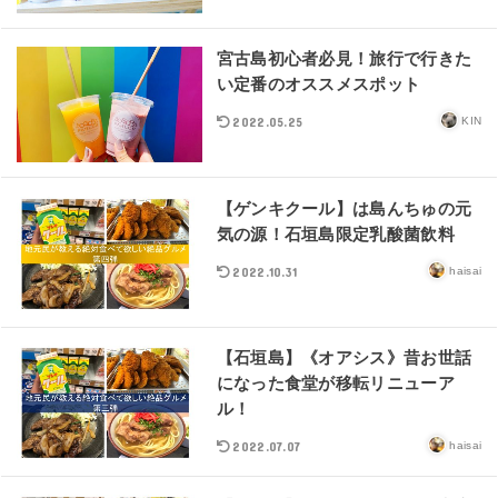
宮古島初心者必見！旅行で行きた
い定番のオススメスポット
2022.05.25
KIN
【ゲンキクール】は島んちゅの元
気の源！石垣島限定乳酸菌飲料
2022.10.31
haisai
【石垣島】《オアシス》昔お世話
になった食堂が移転リニューア
ル！
2022.07.07
haisai