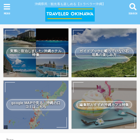
沖縄県民・観光客も楽しめる【トラベラー沖縄】
MENU
SEARCH
実際に宿泊しました♪沖縄ホテル
ガイドブックに載っていない石
特集
垣島の楽しみ方
google MAPで見る 沖縄の口
編集部おすすめ沖縄カフェ特集
コミはこちら