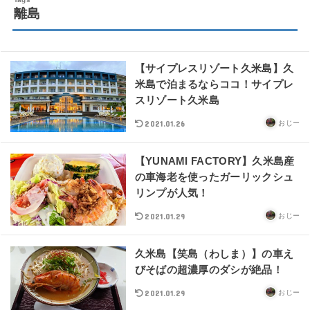
離島
【サイプレスリゾート久米島】久
米島で泊まるならココ！サイプレ
スリゾート久米島
2021.01.26
おじー
【YUNAMI FACTORY】久米島産
の車海老を使ったガーリックシュ
リンプが人気！
2021.01.29
おじー
久米島【笑島（わしま）】の車え
びそばの超濃厚のダシが絶品！
2021.01.29
おじー