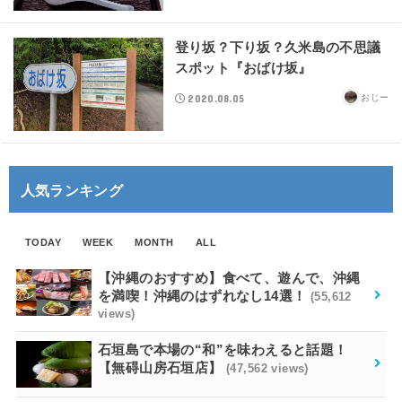
登り坂？下り坂？久米島の不思議
スポット『おばけ坂』
2020.08.05
おじー
人気ランキング
TODAY
WEEK
MONTH
ALL
【沖縄のおすすめ】食べて、遊んで、沖縄
を満喫！沖縄のはずれなし14選！
(55,612
views)
石垣島で本場の“和”を味わえると話題！
【無碍山房石垣店】
(47,562 views)