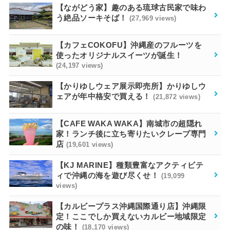
【ながどう家】趣のある琉球古民家で味わ
う絶品ソーキそば！
(27,969 views)
【カフェCOKOFU】沖縄産のフルーツを
使ったオリジナルスイーツが誕生！
(24,197 views)
【かりゆしウェア展示即売所】かりゆしウ
ェアが年中格安で買える！
(21,872 views)
【CAFE WAKA WAKA】南城市の超隠れ
家！ランチ後に立ち寄りたいクレープ専門
店
(19,601 views)
【KJ MARINE】種類豊富なアクティビテ
ィで沖縄の海を遊び尽くせ！
(19,099
views)
【カルビープラス沖縄国際通り店】沖縄限
定！ここでしか買えないカルビー地域限定
の味！
(18,170 views)