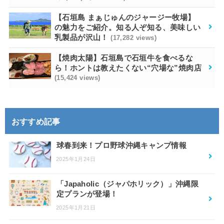
【石垣島 まぁじゅんのジャージー牧場】
の魅力をご紹介。知る人ぞ知る、美味しい
乳製品が沢山！
(17,282 views)
【焼肉太陽】石垣島で石垣牛を食べるな
ら！ホントは教えたくない“穴場な”焼肉店
(15,424 views)
おすすめ記事
球春到来！プロ野球沖縄キャンプ情報
2025年1月24日
「Japaholic（ジャパホリック）」沖縄限
定プランが登場！
2025年1月21日