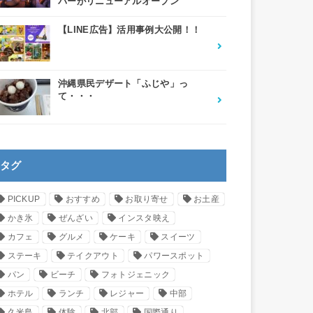
バーがリニューアルオープン
【LINE広告】活用事例大公開！！
沖縄県民デザート「ふじや」っ
て・・・
タグ
PICKUP
おすすめ
お取り寄せ
お土産
かき氷
ぜんざい
インスタ映え
カフェ
グルメ
ケーキ
スイーツ
ステーキ
テイクアウト
パワースポット
パン
ビーチ
フォトジェニック
ホテル
ランチ
レジャー
中部
久米島
体験
北部
国際通り