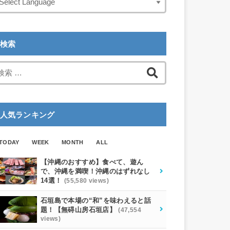
検索
検
索:
人気ランキング
TODAY
WEEK
MONTH
ALL
【沖縄のおすすめ】食べて、遊ん
で、沖縄を満喫！沖縄のはずれなし
14選！
(55,580 views)
石垣島で本場の“和”を味わえると話
題！【無碍山房石垣店】
(47,554
views)