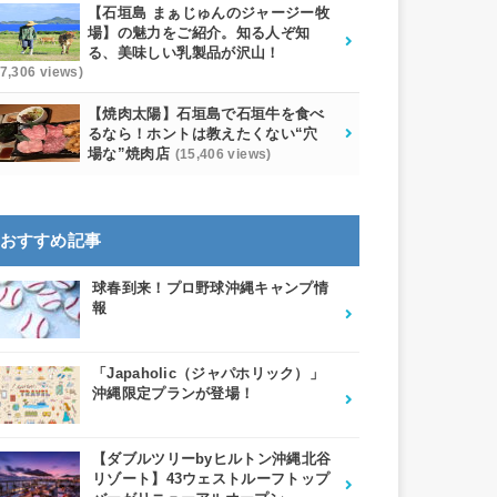
【石垣島 まぁじゅんのジャージー牧
場】の魅力をご紹介。知る人ぞ知
る、美味しい乳製品が沢山！
17,306 views)
【焼肉太陽】石垣島で石垣牛を食べ
るなら！ホントは教えたくない“穴
場な”焼肉店
(15,406 views)
おすすめ記事
球春到来！プロ野球沖縄キャンプ情
報
「Japaholic（ジャパホリック）」
沖縄限定プランが登場！
【ダブルツリーbyヒルトン沖縄北谷
リゾート】43ウェストルーフトップ