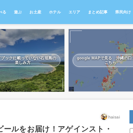
べる
遊ぶ
お土産
ホテル
エリア
まとめ記事
県民向け
部
覇
部
部
島
南部
那覇
中部
北部
離島
南部
那覇
中部
北部
離島
南部
那覇
中部
北部
離島
ドブックに載っていない石垣島の
google MAPで見る 沖縄の
楽しみ方
こちら
haisai
ビールをお届け！アゲインスト・