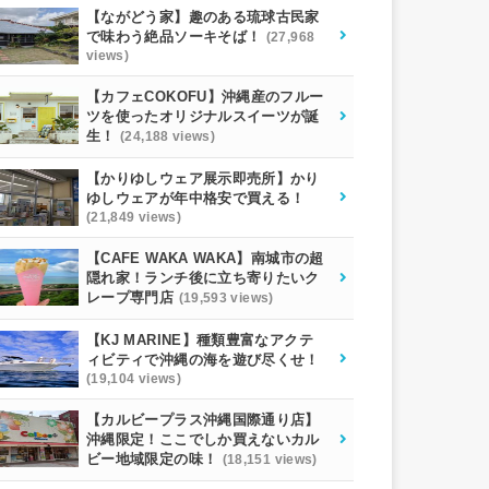
【ながどう家】趣のある琉球古民家
で味わう絶品ソーキそば！
(27,968
views)
【カフェCOKOFU】沖縄産のフルー
ツを使ったオリジナルスイーツが誕
生！
(24,188 views)
【かりゆしウェア展示即売所】かり
ゆしウェアが年中格安で買える！
(21,849 views)
【CAFE WAKA WAKA】南城市の超
隠れ家！ランチ後に立ち寄りたいク
レープ専門店
(19,593 views)
【KJ MARINE】種類豊富なアクテ
ィビティで沖縄の海を遊び尽くせ！
(19,104 views)
【カルビープラス沖縄国際通り店】
沖縄限定！ここでしか買えないカル
ビー地域限定の味！
(18,151 views)