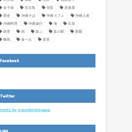
女子旅
宮古島
寺院
居酒屋
歴史
沖縄そば
沖縄カフェ
沖縄土産
沖縄料理
沖縄旅行
海
石垣
絶景
肉
遊ぶ
道の駅
那覇
離島
食べる
首里
Facebook
Twitter
weets by travelerokinawa
LINE