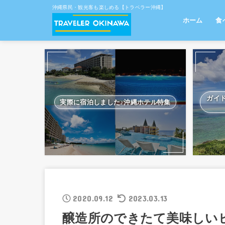
沖縄県民・観光客も楽しめる【トラベラー沖縄】
ホーム
食
南
那
中
北
離
ガイ
実際に宿泊しました♪沖縄ホテル特集
2020.09.12
2023.03.13
醸造所のできたて美味しい