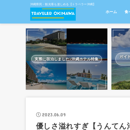
沖縄県民・観光客も楽しめる【トラベラー沖縄】
ホーム
食
南
那
中
北
離
ガイ
実際に宿泊しました♪沖縄ホテル特集
2023.06.09
優しさ溢れすぎ【うんてん