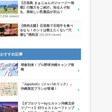
【石垣島 まぁじゅんのジャージー牧
場】の魅力をご紹介。知る人ぞ知
る、美味しい乳製品が沢山！
17,294 views)
【焼肉太陽】石垣島で石垣牛を食べ
るなら！ホントは教えたくない“穴
場な”焼肉店
(15,418 views)
おすすめ記事
球春到来！プロ野球沖縄キャンプ情
報
「Japaholic（ジャパホリック）」
沖縄限定プランが登場！
【ダブルツリーbyヒルトン沖縄北谷
リゾート】43ウェストルーフトップ