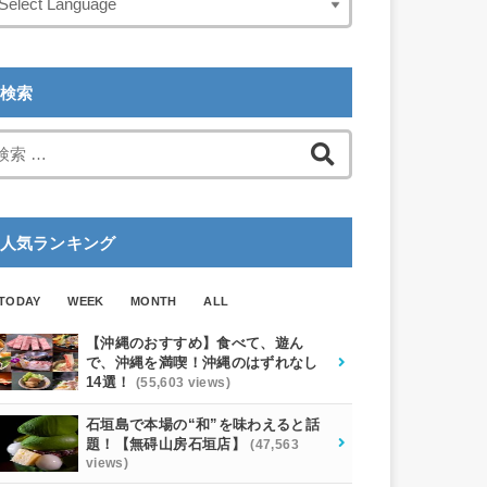
検索
検
索:
人気ランキング
TODAY
WEEK
MONTH
ALL
【沖縄のおすすめ】食べて、遊ん
で、沖縄を満喫！沖縄のはずれなし
14選！
(55,603 views)
石垣島で本場の“和”を味わえると話
題！【無碍山房石垣店】
(47,563
views)