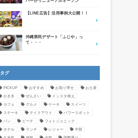
バーがリニューアルオープン
【LINE広告】活用事例大公開！！
沖縄県民デザート「ふじや」っ
て・・・
タグ
PICKUP
おすすめ
お取り寄せ
お土産
かき氷
ぜんざい
インスタ映え
カフェ
グルメ
ケーキ
スイーツ
ステーキ
テイクアウト
パワースポット
パン
ビーチ
フォトジェニック
ホテル
ランチ
レジャー
中部
久米島
体験
北部
国際通り