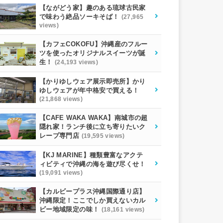
【ながどう家】趣のある琉球古民家
で味わう絶品ソーキそば！
(27,965
views)
【カフェCOKOFU】沖縄産のフルー
ツを使ったオリジナルスイーツが誕
生！
(24,193 views)
【かりゆしウェア展示即売所】かり
ゆしウェアが年中格安で買える！
(21,868 views)
【CAFE WAKA WAKA】南城市の超
隠れ家！ランチ後に立ち寄りたいク
レープ専門店
(19,595 views)
【KJ MARINE】種類豊富なアクテ
ィビティで沖縄の海を遊び尽くせ！
(19,091 views)
【カルビープラス沖縄国際通り店】
沖縄限定！ここでしか買えないカル
ビー地域限定の味！
(18,161 views)