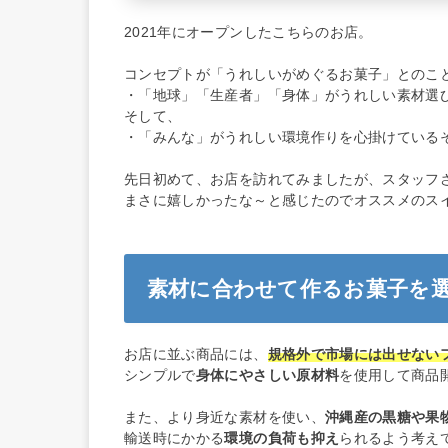
2021年にオープンしたこちらのお店。
コンセプトが「うれしいがめぐるお菓子」とのこ
・「地球」「生産者」「身体」がうれしい素材選
そして、
・「みんな」がうれしい環境作りを心掛けている
先日初めて、お店を訪れてみましたが、スタッフ
まさに嬉しかったな～と感じたのでオススメのス
素材に合わせて作るお菓子を
お店に並ぶ商品には、
規格外で市場には出せない
シンプルで
身体にやさしい原材料
を使用して商品
また、より身近な素材を使い、
沖縄産の黒糖や果
輸送時にかかる
環境の負荷も抑え
られるよう考え