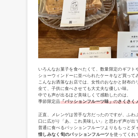
いろんなお菓子を食べたくて、数量限定のギフト
ショーウィンドーに並べられたケーキなど買って
こんなお洒落なお店では、女性のおなかと財布の
全て、子供に食べさせても大丈夫な優しい味。
中でも声が出るほど美味しくて感動したのは、
季節限定品
「パッションフルーツ味」
の
さくさく
正直、メレンゲは苦手な方だったのですが、ふわ
口に広がり「あ、これ美味しい」と思わず声が出
普通に食べるパッションフルーツよりももっとダ
旬
惜しみなく
のパッションフルーツ
を使ってくれ