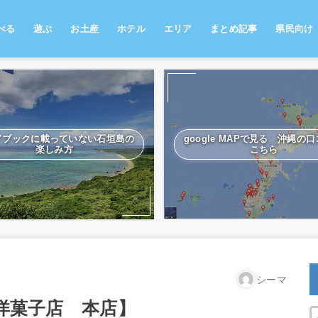
べる
遊ぶ
お土産
ホテル
エリア
まとめ記事
県民向け
部
覇
部
部
島
南部
那覇
中部
北部
離島
南部
那覇
中部
北部
離島
南部
那覇
中部
北部
離島
ドブックに載っていない石垣島の
google MAPで見る 沖縄の
楽しみ方
こちら
シーマ
洋菓子店 本店】