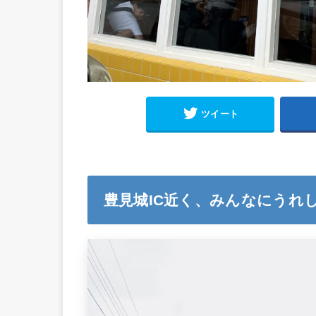
ツイート
豊見城IC近く、みんなにうれ