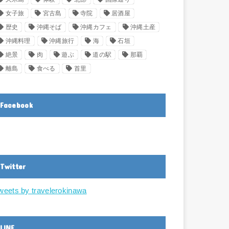
女子旅
宮古島
寺院
居酒屋
歴史
沖縄そば
沖縄カフェ
沖縄土産
沖縄料理
沖縄旅行
海
石垣
絶景
肉
遊ぶ
道の駅
那覇
離島
食べる
首里
Facebook
Twitter
weets by travelerokinawa
LINE