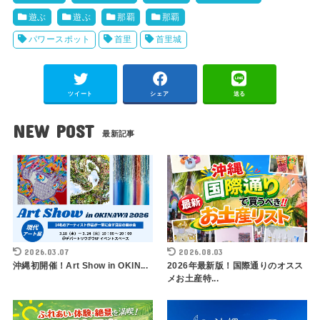
遊ぶ
遊ぶ
那覇
那覇
パワースポット
首里
首里城
ツイート
シェア
送る
NEW POST
2026.03.07
2026.08.03
沖縄初開催！Art Show in OKIN...
2026年最新版！国際通りのオスス
メお土産特...