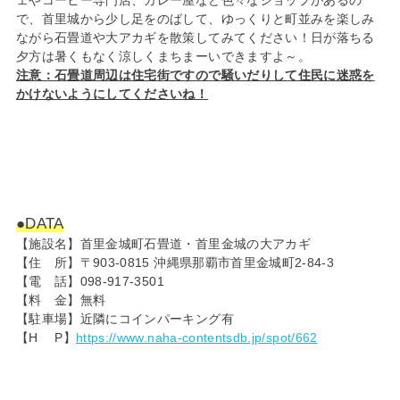
で、首里城から少し足をのばして、ゆっくりと町並みを楽しみ
ながら石畳道や大アカギを散策してみてください！日が落ちる
夕方は暑くもなく涼しくまちまーいできますよ～。
注意：石畳道周辺は住宅街ですので騒いだりして住民に迷惑を
かけないようにしてくださいね！
●DATA
【施設名】首里金城町石畳道・首里金城の大アカギ
【住 所】〒903-0815 沖縄県那覇市首里金城町2-84-3
【電 話】098-917-3501
【料 金】無料
【駐車場】近隣にコインパーキング有
【H P】
https://www.naha-contentsdb.jp/spot/662