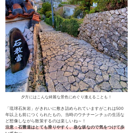
夕方にはこんな綺麗な景色にめぐり逢えることも！
「琉球石灰岩」がきれいに敷き詰められていますがこれは500
年以上も前につくられたもの。当時のウチナーンチュの生活な
ど想像しながら散策するのは楽しいね～！
注意：石畳道はとても滑りやすく、急な坂なので気をつけて歩