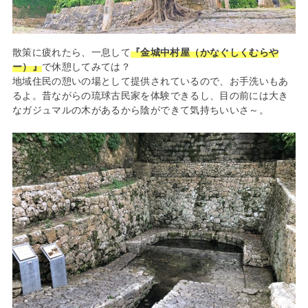
散策に疲れたら、一息して
『金城中村屋（かなぐしくむらや
ー）』
で休憩してみては？
地域住民の憩いの場として提供されているので、お手洗いもあ
るよ。昔ながらの琉球古民家を体験できるし、目の前には大き
なガジュマルの木があるから陰ができて気持ちいいさ～。