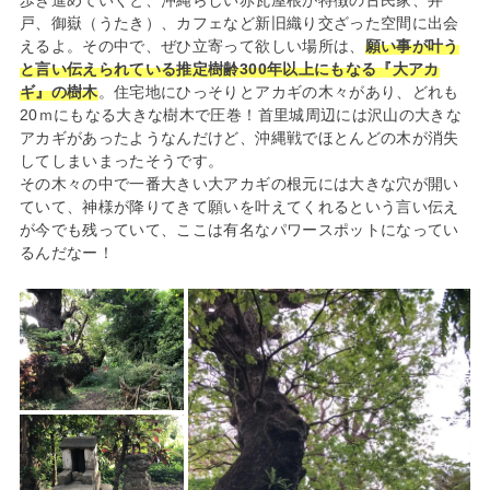
戸、御嶽（うたき）、カフェなど新旧織り交ざった空間に出会
えるよ。その中で、ぜひ立寄って欲しい場所は、
願い事が叶う
と言い伝えられている推定樹齢300年以上にもなる『大アカ
ギ』の樹木
。住宅地にひっそりとアカギの木々があり、どれも
20ｍにもなる大きな樹木で圧巻！首里城周辺には沢山の大きな
アカギがあったようなんだけど、沖縄戦でほとんどの木が消失
してしまいまったそうです。
その木々の中で一番大きい大アカギの根元には大きな穴が開い
ていて、神様が降りてきて願いを叶えてくれるという言い伝え
が今でも残っていて、ここは有名なパワースポットになってい
るんだなー！