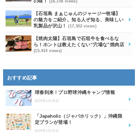
の味！
(18,158 views)
【石垣島 まぁじゅんのジャージー牧場】
の魅力をご紹介。知る人ぞ知る、美味しい
乳製品が沢山！
(17,302 views)
【焼肉太陽】石垣島で石垣牛を食べるな
ら！ホントは教えたくない“穴場な”焼肉店
(15,414 views)
おすすめ記事
球春到来！プロ野球沖縄キャンプ情報
2025年1月24日
「Japaholic（ジャパホリック）」沖縄限
定プランが登場！
2025年1月21日