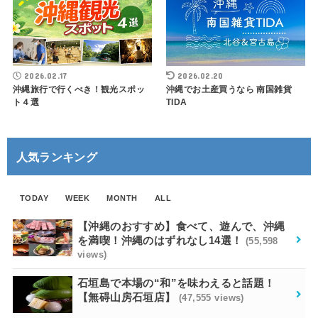
2026.02.17
2026.02.20
沖縄旅行で行くべき！観光スポッ
沖縄でお土産買うなら 南国雑貨
ト４選
TIDA
人気ランキング
TODAY
WEEK
MONTH
ALL
【沖縄のおすすめ】食べて、遊んで、沖縄
を満喫！沖縄のはずれなし14選！
(55,598
views)
石垣島で本場の“和”を味わえると話題！
【無碍山房石垣店】
(47,555 views)