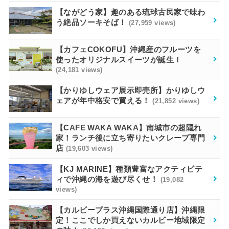
【ながどう家】趣のある琉球古民家で味わ
う絶品ソーキそば！
(27,959 views)
【カフェCOKOFU】沖縄産のフルーツを
使ったオリジナルスイーツが誕生！
(24,181 views)
【かりゆしウェア展示即売所】かりゆしウ
ェアが年中格安で買える！
(21,852 views)
【CAFE WAKA WAKA】南城市の超隠れ
家！ランチ後に立ち寄りたいクレープ専門
店
(19,603 views)
【KJ MARINE】種類豊富なアクティビテ
ィで沖縄の海を遊び尽くせ！
(19,082
views)
【カルビープラス沖縄国際通り店】沖縄限
定！ここでしか買えないカルビー地域限定