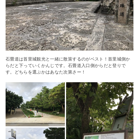
石畳道は首里城観光と一緒に散策するのがベスト！首里城側か
らだと下っていくかんじです。石畳道入口側からだと登りで
す。どちらを選ぶかはあなた次第さー！