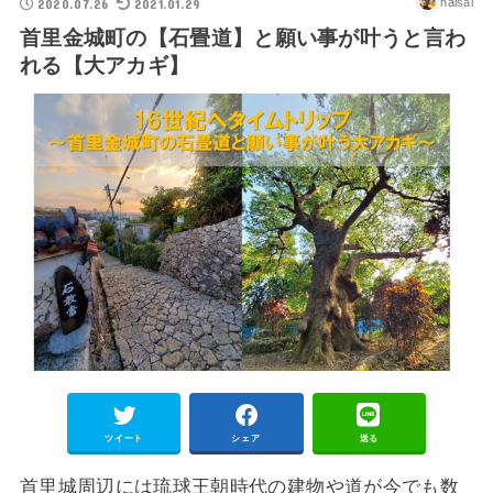
2020.07.26
2021.01.29
haisai
首里金城町の【石畳道】と願い事が叶うと言わ
れる【大アカギ】
ツイート
シェア
送る
首里城周辺には琉球王朝時代の建物や道が今でも数