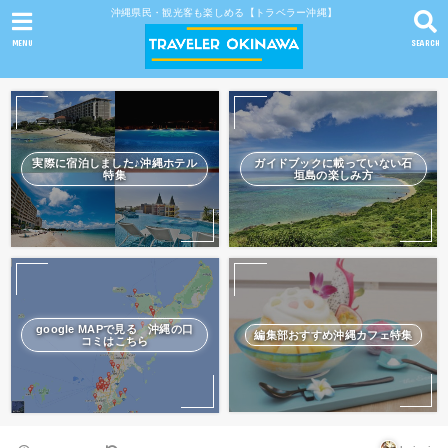
沖縄県民・観光客も楽しめる【トラベラー沖縄】
MENU
SEARCH
実際に宿泊しました♪沖縄ホテル
ガイドブックに載っていない石
特集
垣島の楽しみ方
google MAPで見る 沖縄の口
編集部おすすめ沖縄カフェ特集
コミはこちら