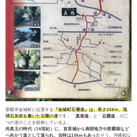
那覇市金城町に位置する
『金城町石畳道』は、長さ238ｍ、琉
球石灰岩を敷いた石畳の道
です。「
真珠道
」と「
石畳道
」の二
つの道のことを総称しているよ。
尚真王の時代（16世紀）に、首里城から南部地方や那覇港など
へ向かう道として造られ、当時は10kmもあった
そう。沖縄戦な