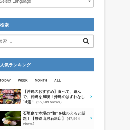
検索
検
索:
人気ランキング
TODAY
WEEK
MONTH
ALL
【沖縄のおすすめ】食べて、遊ん
で、沖縄を満喫！沖縄のはずれなし
14選！
(55,609 views)
石垣島で本場の“和”を味わえると話
題！【無碍山房石垣店】
(47,564
views)