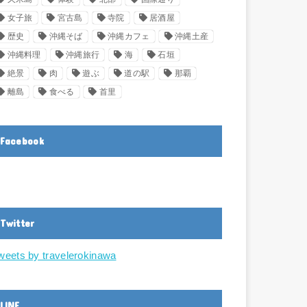
女子旅
宮古島
寺院
居酒屋
歴史
沖縄そば
沖縄カフェ
沖縄土産
沖縄料理
沖縄旅行
海
石垣
絶景
肉
遊ぶ
道の駅
那覇
離島
食べる
首里
Facebook
Twitter
weets by travelerokinawa
LINE