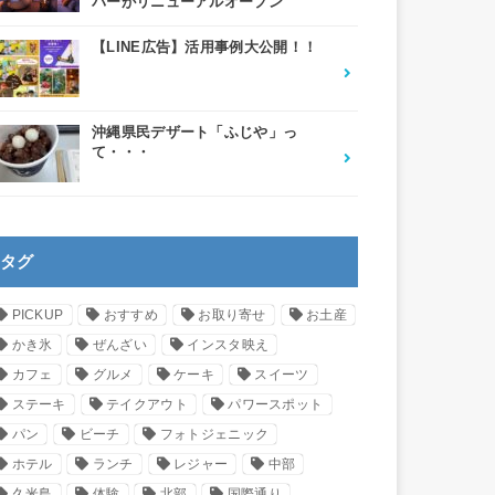
バーがリニューアルオープン
【LINE広告】活用事例大公開！！
沖縄県民デザート「ふじや」っ
て・・・
タグ
PICKUP
おすすめ
お取り寄せ
お土産
かき氷
ぜんざい
インスタ映え
カフェ
グルメ
ケーキ
スイーツ
ステーキ
テイクアウト
パワースポット
パン
ビーチ
フォトジェニック
ホテル
ランチ
レジャー
中部
久米島
体験
北部
国際通り