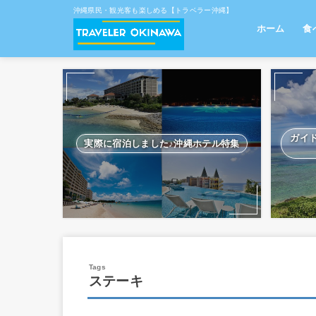
沖縄県民・観光客も楽しめる【トラベラー沖縄】
ホーム
食
南
那
中
北
離
ガイ
実際に宿泊しました♪沖縄ホテル特集
ステーキ