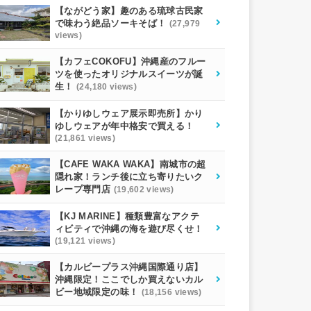
【ながどう家】趣のある琉球古民家
で味わう絶品ソーキそば！
(27,979
views)
【カフェCOKOFU】沖縄産のフルー
ツを使ったオリジナルスイーツが誕
生！
(24,180 views)
【かりゆしウェア展示即売所】かり
ゆしウェアが年中格安で買える！
(21,861 views)
【CAFE WAKA WAKA】南城市の超
隠れ家！ランチ後に立ち寄りたいク
レープ専門店
(19,602 views)
【KJ MARINE】種類豊富なアクテ
ィビティで沖縄の海を遊び尽くせ！
(19,121 views)
【カルビープラス沖縄国際通り店】
沖縄限定！ここでしか買えないカル
ビー地域限定の味！
(18,156 views)