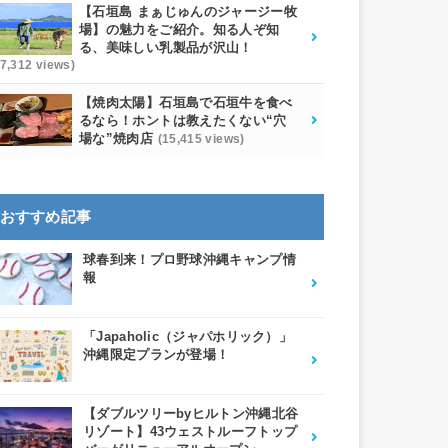
【石垣島 まぁじゅんのジャージー牧
場】の魅力をご紹介。知る人ぞ知
る、美味しい乳製品が沢山！
17,312 views)
【焼肉太陽】石垣島で石垣牛を食べ
るなら！ホントは教えたくない“穴
場な”焼肉店
(15,415 views)
おすすめ記事
球春到来！プロ野球沖縄キャンプ情
報
「Japaholic（ジャパホリック）」
沖縄限定プランが登場！
【ダブルツリーbyヒルトン沖縄北谷
リゾート】43ウェストルーフトップ