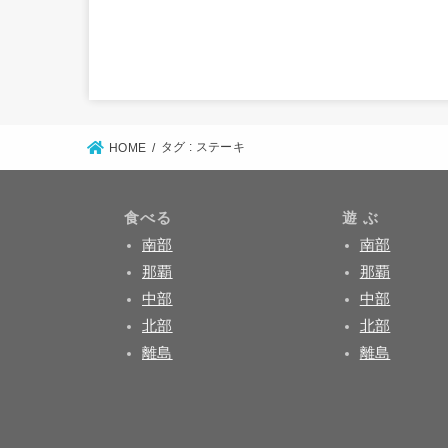
タグ : ステーキ
HOME
食べる
遊 ぶ
南部
南部
那覇
那覇
中部
中部
北部
北部
離島
離島