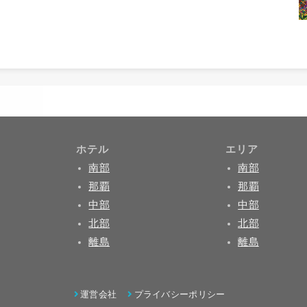
ホテル
エリア
南部
南部
那覇
那覇
中部
中部
北部
北部
離島
離島
運営会社
プライバシーポリシー