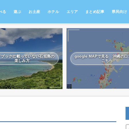
べる
遊ぶ
お土産
ホテル
エリア
まとめ記事
県民向け
部
覇
部
部
島
南部
那覇
中部
北部
離島
南部
那覇
中部
北部
離島
南部
那覇
中部
北部
離島
ドブックに載っていない石垣島の
google MAPで見る 沖縄の
楽しみ方
こちら