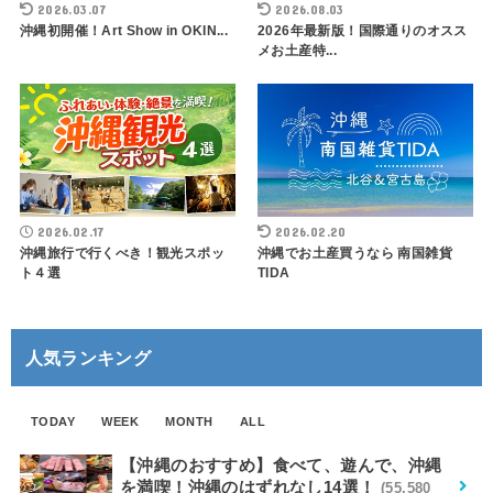
2026.03.07
2026.08.03
沖縄初開催！Art Show in OKIN...
2026年最新版！国際通りのオスス
メお土産特...
2026.02.17
2026.02.20
沖縄旅行で行くべき！観光スポッ
沖縄でお土産買うなら 南国雑貨
ト４選
TIDA
人気ランキング
TODAY
WEEK
MONTH
ALL
【沖縄のおすすめ】食べて、遊んで、沖縄
を満喫！沖縄のはずれなし14選！
(55,580