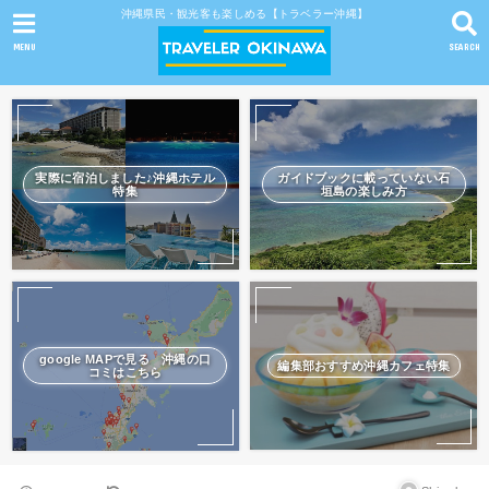
沖縄県民・観光客も楽しめる【トラベラー沖縄】
MENU
SEARCH
実際に宿泊しました♪沖縄ホテル
ガイドブックに載っていない石
特集
垣島の楽しみ方
google MAPで見る 沖縄の口
編集部おすすめ沖縄カフェ特集
コミはこちら