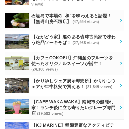
views)
石垣島で本場の“和”を味わえると話題！
【無碍山房石垣店】
(47,554 views)
【ながどう家】趣のある琉球古民家で味わ
う絶品ソーキそば！
(27,968 views)
【カフェCOKOFU】沖縄産のフルーツを
使ったオリジナルスイーツが誕生！
(24,188 views)
【かりゆしウェア展示即売所】かりゆしウ
ェアが年中格安で買える！
(21,849 views)
【CAFE WAKA WAKA】南城市の超隠れ
家！ランチ後に立ち寄りたいクレープ専門
店
(19,593 views)
【KJ MARINE】種類豊富なアクティビテ