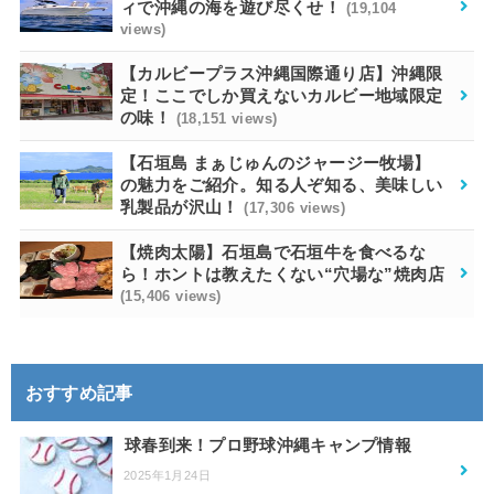
ィで沖縄の海を遊び尽くせ！
(19,104
views)
【カルビープラス沖縄国際通り店】沖縄限
定！ここでしか買えないカルビー地域限定
の味！
(18,151 views)
【石垣島 まぁじゅんのジャージー牧場】
の魅力をご紹介。知る人ぞ知る、美味しい
乳製品が沢山！
(17,306 views)
【焼肉太陽】石垣島で石垣牛を食べるな
ら！ホントは教えたくない“穴場な”焼肉店
(15,406 views)
おすすめ記事
球春到来！プロ野球沖縄キャンプ情報
2025年1月24日